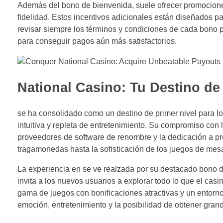
Además del bono de bienvenida, suele ofrecer promocione
fidelidad. Estos incentivos adicionales están diseñados p
revisar siempre los términos y condiciones de cada bono
para conseguir pagos aún más satisfactorios.
National Casino: Tu Destino de
se ha consolidado como un destino de primer nivel para lo
intuitiva y repleta de entretenimiento. Su compromiso con 
proveedores de software de renombre y la dedicación a p
tragamonedas hasta la sofisticación de los juegos de mesa 
La experiencia en se ve realzada por su destacado bono d
invita a los nuevos usuarios a explorar todo lo que el cas
gama de juegos con bonificaciones atractivas y un entorno
emoción, entretenimiento y la posibilidad de obtener gran