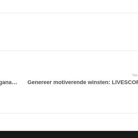
Nex
pronósticos de casino imbatibles para ganar en MONSTERWIN CASINO