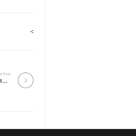
t Post
Genereer motiverende winsten: LIVESCORE BET CASINO’s deskundige gokmodellen onthuld