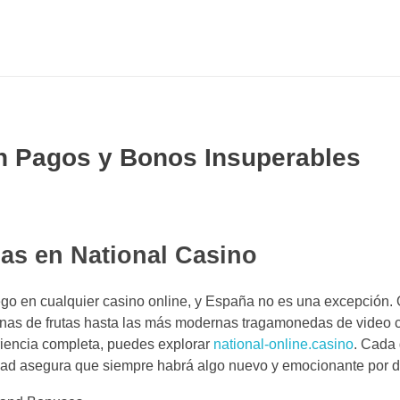
n Pagos y Bonos Insuperables
as en National Casino
go en cualquier casino online, y España no es una excepción.
inas de frutas hasta las más modernas tragamonedas de video c
riencia completa, puedes explorar
national-online.casino
. Cada 
iedad asegura que siempre habrá algo nuevo y emocionante por d