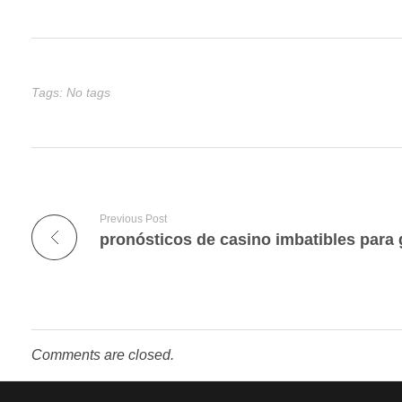
Tags: No tags
Previous Post
Comments are closed.