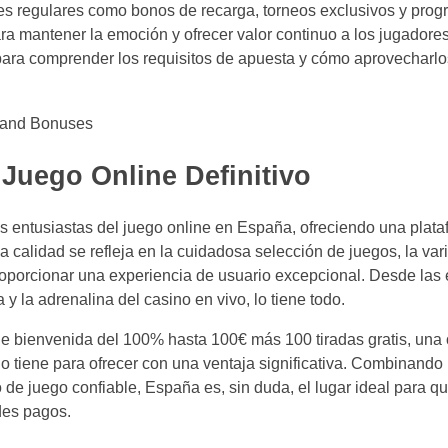
s regulares como bonos de recarga, torneos exclusivos y pro
ara mantener la emoción y ofrecer valor continuo a los jugadore
 para comprender los requisitos de apuesta y cómo aprovecharl
 Juego Online Definitivo
s entusiastas del juego online en España, ofreciendo una plata
la calidad se refleja en la cuidadosa selección de juegos, la va
roporcionar una experiencia de usuario excepcional. Desde la
y la adrenalina del casino en vivo, lo tiene todo.
e bienvenida del 100% hasta 100€ más 100 tiradas gratis, una 
ino tiene para ofrecer con una ventaja significativa. Combinand
 de juego confiable, España es, sin duda, el lugar ideal para 
des pagos.