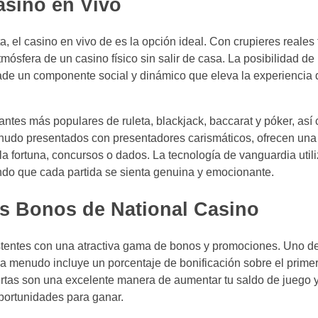
asino en Vivo
a, el casino en vivo de es la opción ideal. Con crupieres reales
mósfera de un casino físico sin salir de casa. La posibilidad de 
añade un componente social y dinámico que eleva la experiencia 
antes más populares de ruleta, blackjack, baccarat y póker, así
nudo presentados con presentadores carismáticos, ofrecen una 
la fortuna, concursos o dados. La tecnología de vanguardia util
endo que cada partida se sienta genuina y emocionante.
s Bonos de National Casino
tentes con una atractiva gama de bonos y promociones. Uno de
 menudo incluye un porcentaje de bonificación sobre el primer
ertas son una excelente manera de aumentar tu saldo de juego y
oportunidades para ganar.