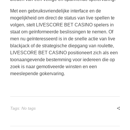
Met een gebruiksvriendelijke interface en de
mogelijkheid om direct de status van live spellen te
volgen, stelt LIVESCORE BET CASINO spelers in
staat om geïnformeerde beslissingen te nemen. Of
men nu geïnteresseerd is in de snelle actie van live
blackjack of de strategische diepgang van roulette,
LIVESCORE BET CASINO positioneert zich als een
toonaangevende bestemming voor iedereen die op
zoek is naar gemotiveerde winsten en een
meeslepende gokervaring.
Tags: No tags