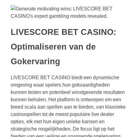
LIVESCORE BET CASINO:
Optimaliseren van de
Gokervaring
LIVESCORE BET CASINO biedt een dynamische
omgeving waar spelers hun gokvaardigheden
kunnen testen en potentieel winstgevende resultaten
kunnen behalen. Het platform is ontworpen om een
breed scala aan spellen aan te bieden, van klassieke
casinospellen tot de meest populaire live dealer
opties, elk met hun eigen unieke kansen en
strategische mogelijkheden. De focus ligt op het
bieden van een veilige en spannende spelervaring.