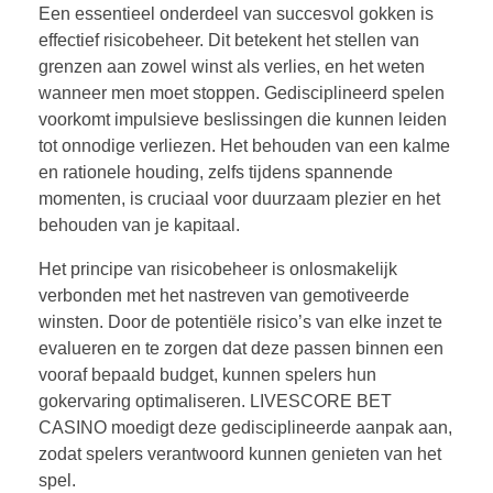
Een essentieel onderdeel van succesvol gokken is
effectief risicobeheer. Dit betekent het stellen van
grenzen aan zowel winst als verlies, en het weten
wanneer men moet stoppen. Gedisciplineerd spelen
voorkomt impulsieve beslissingen die kunnen leiden
tot onnodige verliezen. Het behouden van een kalme
en rationele houding, zelfs tijdens spannende
momenten, is cruciaal voor duurzaam plezier en het
behouden van je kapitaal.
Het principe van risicobeheer is onlosmakelijk
verbonden met het nastreven van gemotiveerde
winsten. Door de potentiële risico’s van elke inzet te
evalueren en te zorgen dat deze passen binnen een
vooraf bepaald budget, kunnen spelers hun
gokervaring optimaliseren. LIVESCORE BET
CASINO moedigt deze gedisciplineerde aanpak aan,
zodat spelers verantwoord kunnen genieten van het
spel.