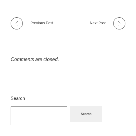
Previous Post
Next Post
Comments are closed.
Search
Search