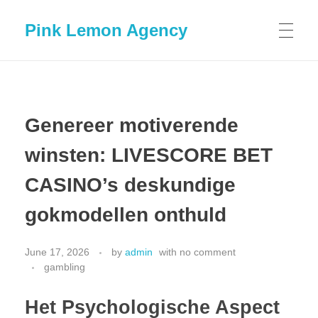
Pink Lemon Agency
Genereer motiverende
winsten: LIVESCORE BET
CASINO’s deskundige
gokmodellen onthuld
June 17, 2026
by
admin
with
no comment
gambling
Het Psychologische Aspect