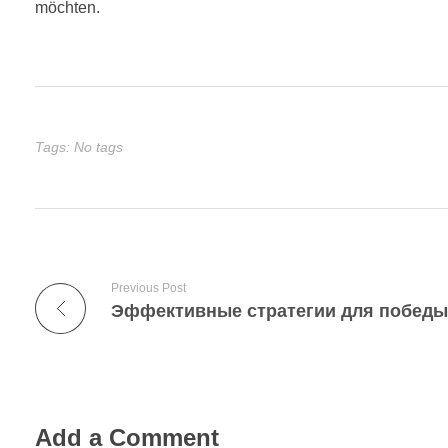
möchten.
Tags: No tags
Previous Post
Add a Comment