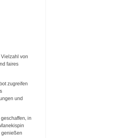
 Vielzahl von
nd faires
bot zugreifen
s
hlungen und
geschaffen, in
 Manekispin
e genießen