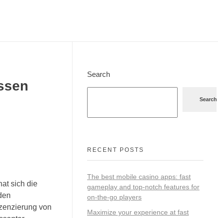
Search
ssen
Search
RECENT POSTS
The best mobile casino apps: fast
at sich die
gameplay and top-notch features for
 den
on-the-go players
Lizenzierung von
Maximize your experience at fast