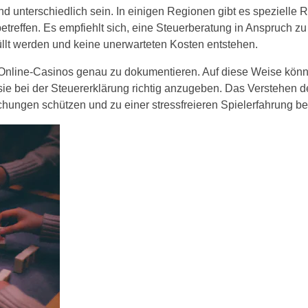
 unterschiedlich sein. In einigen Regionen gibt es spezielle 
treffen. Es empfiehlt sich, eine Steuerberatung in Anspruch 
füllt werden und keine unerwarteten Kosten entstehen.
s Online-Casinos genau zu dokumentieren. Auf diese Weise könn
ie bei der Steuererklärung richtig anzugeben. Das Verstehen d
ungen schützen und zu einer stressfreieren Spielerfahrung be