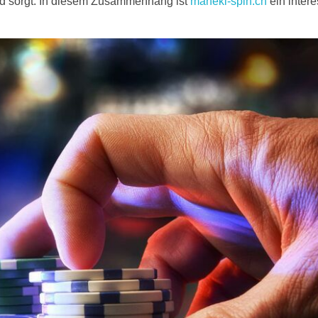
eld sorgt. In diesem Zusammenhang ist
maneki-spin.ch
ein intere