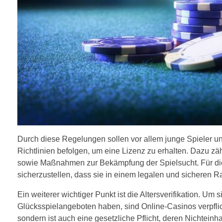
Durch diese Regelungen sollen vor allem junge Spieler 
Richtlinien befolgen, um eine Lizenz zu erhalten. Dazu z
sowie Maßnahmen zur Bekämpfung der Spielsucht. Für die S
sicherzustellen, dass sie in einem legalen und sicheren 
Ein weiterer wichtiger Punkt ist die Altersverifikation. Um
Glücksspielangeboten haben, sind Online-Casinos verpflich
sondern ist auch eine gesetzliche Pflicht, deren Nichtein