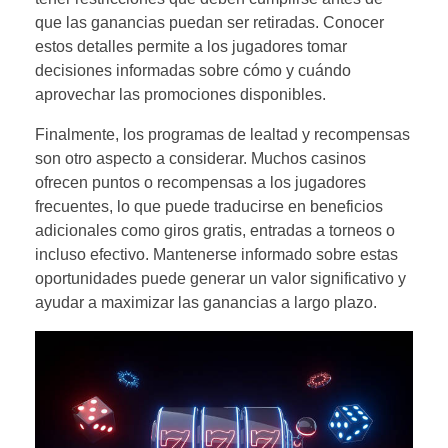
que las ganancias puedan ser retiradas. Conocer
estos detalles permite a los jugadores tomar
decisiones informadas sobre cómo y cuándo
aprovechar las promociones disponibles.
Finalmente, los programas de lealtad y recompensas
son otro aspecto a considerar. Muchos casinos
ofrecen puntos o recompensas a los jugadores
frecuentes, lo que puede traducirse en beneficios
adicionales como giros gratis, entradas a torneos o
incluso efectivo. Mantenerse informado sobre estas
oportunidades puede generar un valor significativo y
ayudar a maximizar las ganancias a largo plazo.