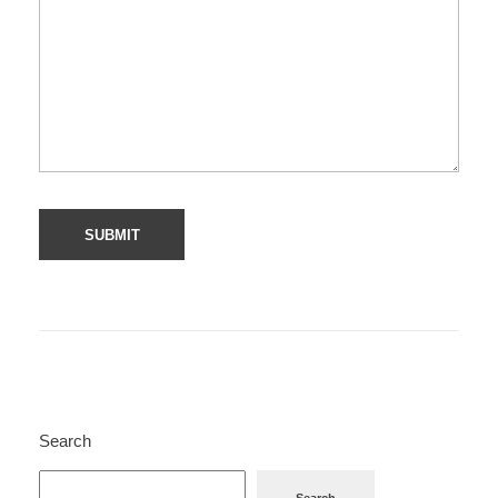
Search