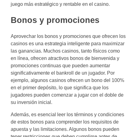
juego más estratégico y rentable en el casino.
Bonos y promociones
Aprovechar los bonos y promociones que ofrecen los
casinos es una estrategia inteligente para maximizar
las ganancias. Muchos casinos, tanto físicos como
en línea, ofrecen atractivos bonos de bienvenida y
promociones continuas que pueden aumentar
significativamente el bankroll de un jugador. Por
ejemplo, algunos casinos ofrecen un bono del 100%
en el primer depósito, lo que significa que los
jugadores pueden comenzar a jugar con el doble de
su inversión inicial.
Además, es esencial leer los términos y condiciones
de estos bonos para comprender los requisitos de
apuesta y las limitaciones. Algunos bonos pueden
tener restricciones que deben cumplirse antes de