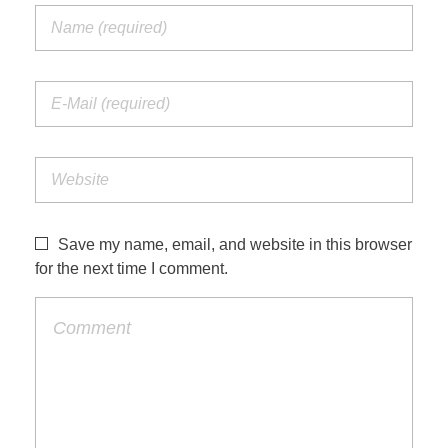
Save my name, email, and website in this browser
for the next time I comment.