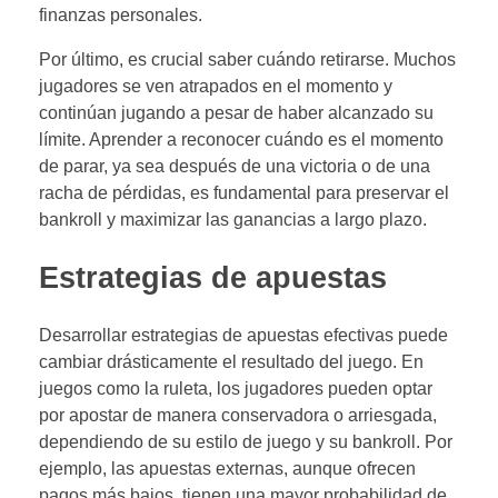
finanzas personales.
Por último, es crucial saber cuándo retirarse. Muchos
jugadores se ven atrapados en el momento y
continúan jugando a pesar de haber alcanzado su
límite. Aprender a reconocer cuándo es el momento
de parar, ya sea después de una victoria o de una
racha de pérdidas, es fundamental para preservar el
bankroll y maximizar las ganancias a largo plazo.
Estrategias de apuestas
Desarrollar estrategias de apuestas efectivas puede
cambiar drásticamente el resultado del juego. En
juegos como la ruleta, los jugadores pueden optar
por apostar de manera conservadora o arriesgada,
dependiendo de su estilo de juego y su bankroll. Por
ejemplo, las apuestas externas, aunque ofrecen
pagos más bajos, tienen una mayor probabilidad de