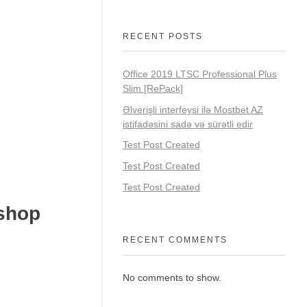
RECENT POSTS
Office 2019 LTSC Professional Plus
Slim [RePаck]
Əlverişli interfeysi ilə Mostbet AZ
istifadəsini sadə və sürətli edir
Test Post Created
Test Post Created
Test Post Created
tshop
RECENT COMMENTS
No comments to show.