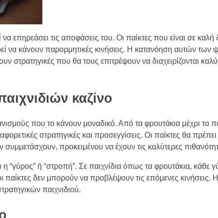
α επηρεάσει τις αποφάσεις του. Οι παίκτες που είναι σε καλή 
ρεί να κάνουν παρορμητικές κινήσεις. Η κατανόηση αυτών των
υν στρατηγικές που θα τους επιτρέψουν να διαχειρίζονται καλύ
παιχνιδιών καζίνο
χανισμούς που το κάνουν μοναδικό. Από τα φρουτάκια μέχρι το πό
αφορετικές στρατηγικές και προσεγγίσεις. Οι παίκτες θα πρέπει
ιν συμμετάσχουν, προκειμένου να έχουν τις καλύτερες πιθανότητ
 η “γύρος” ή “στροπή”. Σε παιχνίδια όπως τα φρουτάκια, κάθε γ
οι παίκτες δεν μπορούν να προβλέψουν τις επόμενες κινήσεις. 
στρατηγικών παιχνιδιού.
νο