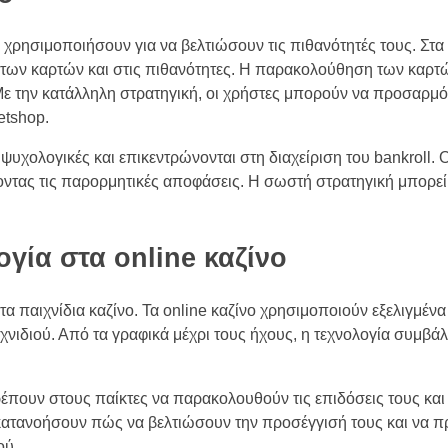
χρησιμοποιήσουν για να βελτιώσουν τις πιθανότητές τους. Στα 
η των καρτών και στις πιθανότητες. Η παρακολούθηση των καρτ
 Με την κατάλληλη στρατηγική, οι χρήστες μπορούν να προσαρμ
etshop.
 ψυχολογικές και επικεντρώνονται στη διαχείριση του bankroll. Ο
οντας τις παρορμητικές αποφάσεις. Η σωστή στρατηγική μπορεί 
ογία στα online καζίνο
τα παιχνίδια καζίνο. Τα online καζίνο χρησιμοποιούν εξελιγμέν
χνιδιού. Από τα γραφικά μέχρι τους ήχους, η τεχνολογία συμβάλ
πουν στους παίκτες να παρακολουθούν τις επιδόσεις τους και
 κατανοήσουν πώς να βελτιώσουν την προσέγγισή τους και να
ού.