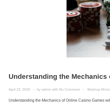
Understanding the Mechanics 
April 23, 2026
by
admin
with
No Comment
Betshop Μπόν
Understanding the Mechanics of Online Casino Games wi